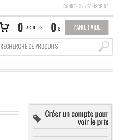
CONNEXION
/
S’INSCRIRE
0
0
PANIER VIDE
ARTICLES
€
Créer un compte pour
voir le prix