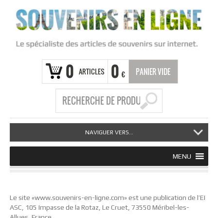
0
0
ARTICLES
PANIER VIDE
€
NAVIGUER VERS...
MENU
Le site «www.souvenirs-en-ligne.com» est une publication de l’EI
ASC, 105 Impasse de la Rotaz, Le Cruet, 73550 Méribel-les-
Allues, France.