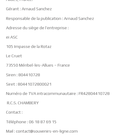
Gérant : Arnaud Sanchez
Responsable de la publication : Arnaud Sanchez
Adresse du siège de l’entreprise :
ei ASC
105 Impasse de la Rotaz
Le Cruet
73550 Méribel-les-Allues – France
Siren : 804410728
Siret : 80441072800021
Numéro de TVA intracommunautaire : FR42804410728
R.C.S.
CHAMBERY
Contact :
Téléphone : 06 18 87 69 15
Mail : contact@souvenirs-en-ligne.com