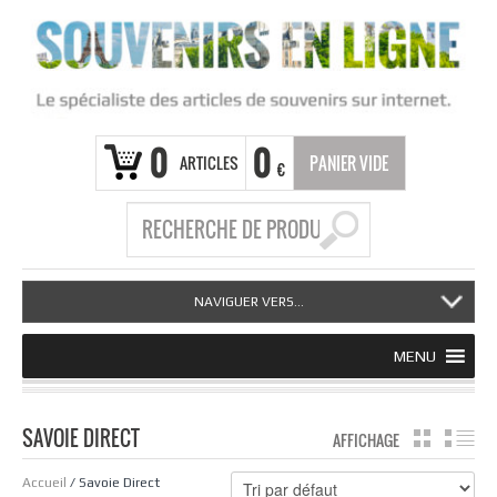
0
0
ARTICLES
PANIER VIDE
€
NAVIGUER VERS...
MENU
SAVOIE DIRECT
AFFICHAGE
GRILLE
LI
Accueil
/ Savoie Direct