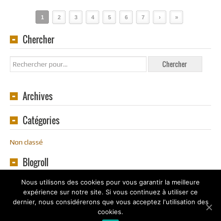
1
2
3
4
5
6
7
›
»
Chercher
Archives
Catégories
Non classé
Blogroll
Nous utilisons des cookies pour vous garantir la meilleure
expérience sur notre site. Si vous continuez à utiliser ce
dernier, nous considérerons que vous acceptez l'utilisation des
cookies.
Copyright
Souvenirs en Ligne
2016 - 2020