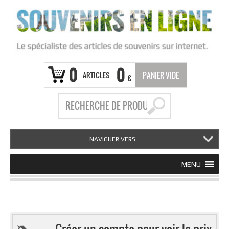
0
0
ARTICLES
PANIER VIDE
€
NAVIGUER VERS...
MENU
Créer un compte pour voir le prix