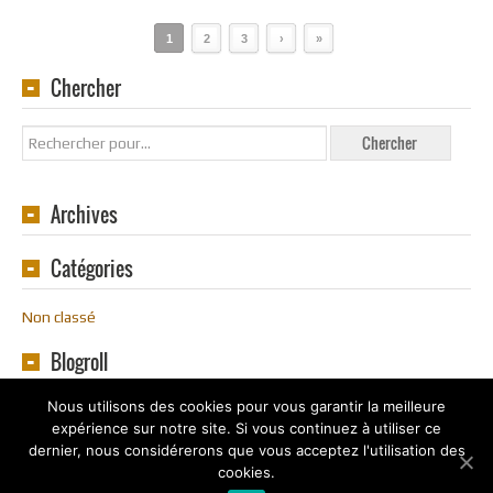
1
2
3
›
»
Chercher
Archives
Catégories
Non classé
Blogroll
Nous utilisons des cookies pour vous garantir la meilleure
expérience sur notre site. Si vous continuez à utiliser ce
dernier, nous considérerons que vous acceptez l'utilisation des
cookies.
Copyright
Souvenirs en Ligne
2016 - 2020