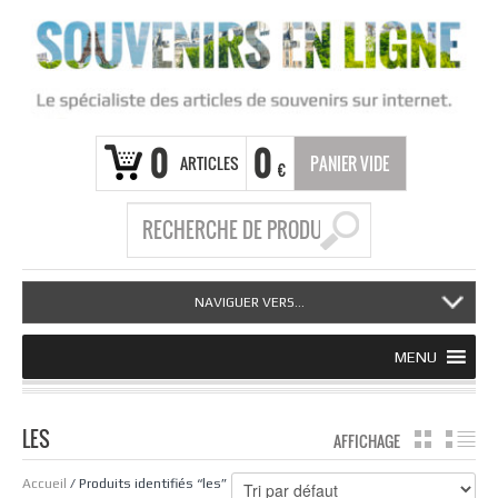
0
0
ARTICLES
PANIER VIDE
€
NAVIGUER VERS...
MENU
LES
AFFICHAGE
GRILLE
LI
Accueil
/ Produits identifiés “les”