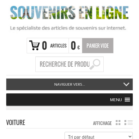
0
0
ARTICLES
PANIER VIDE
€
NAVIGUER VERS...
MENU
VOITURE
AFFICHAGE
GRILLE
LI