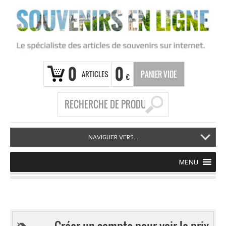
0
0
ARTICLES
PANIER VIDE
€
NAVIGUER VERS...
MENU
Créer un compte pour voir le prix