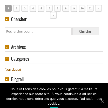
1
2
3
4
5
6
7
8
9
10
11
›
»
Chercher
Archives
Catégories
Non classé
Blogroll
Nous utilisons des cookies pour vous garantir la meilleure
expérience sur notre site. Si vous continuez à utiliser ce
dernier, nous considérerons que vous acceptez l'utilisation des
cookies.
Copyright
Souvenirs en Ligne
2016 - 2020