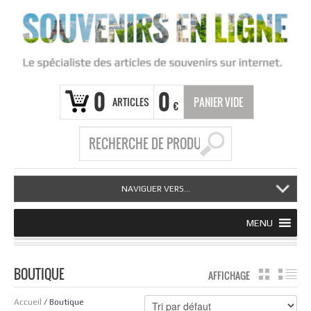
0
0
ARTICLES
PANIER VIDE
€
NAVIGUER VERS...
MENU
BOUTIQUE
AFFICHAGE
GRILLE
LI
Accueil
/ Boutique