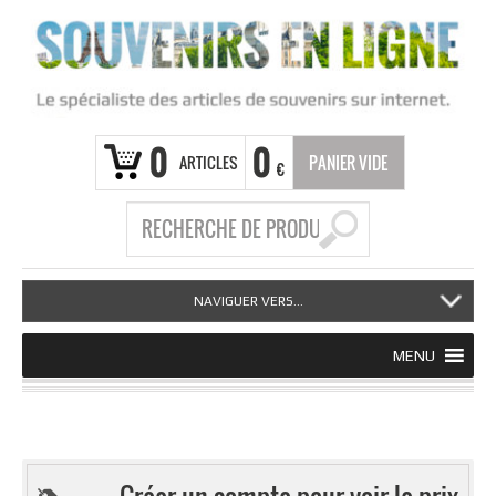
0
0
ARTICLES
PANIER VIDE
€
NAVIGUER VERS...
MENU
Créer un compte pour voir le prix