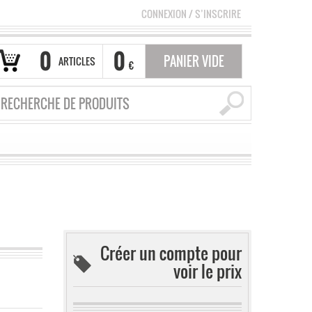
CONNEXION
/
S’INSCRIRE
0
0
PANIER VIDE
ARTICLES
€
Créer un compte pour
voir le prix