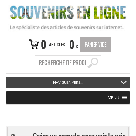
0
0
ARTICLES
PANIER VIDE
€
NAVIGUER VERS...
MENU
Créer un compte pour voir le prix