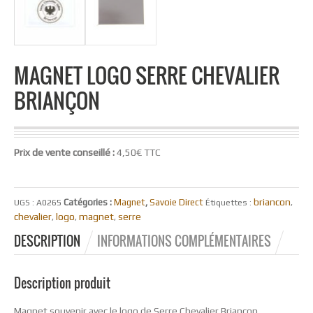
MAGNET LOGO SERRE CHEVALIER
BRIANÇON
Prix de vente conseillé :
4,50€ TTC
briancon
Catégories :
Magnet
,
Savoie Direct
UGS :
A0265
Étiquettes :
,
chevalier
logo
magnet
serre
,
,
,
DESCRIPTION
INFORMATIONS COMPLÉMENTAIRES
Description produit
Magnet souvenir avec le logo de Serre Chevalier Briançon.