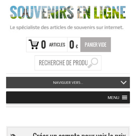
0
0
ARTICLES
PANIER VIDE
€
NAVIGUER VERS...
MENU
Créer un compte pour voir le prix