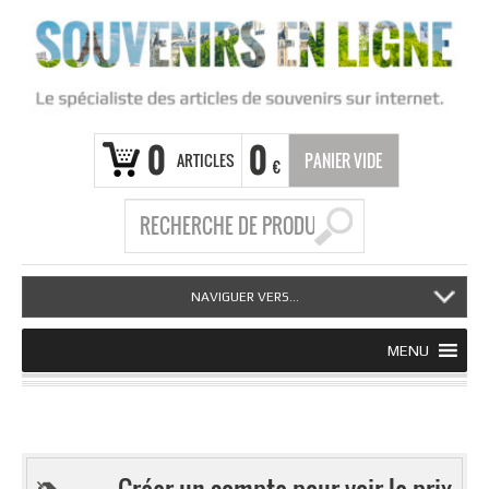
0
0
ARTICLES
PANIER VIDE
€
NAVIGUER VERS...
MENU
Créer un compte pour voir le prix