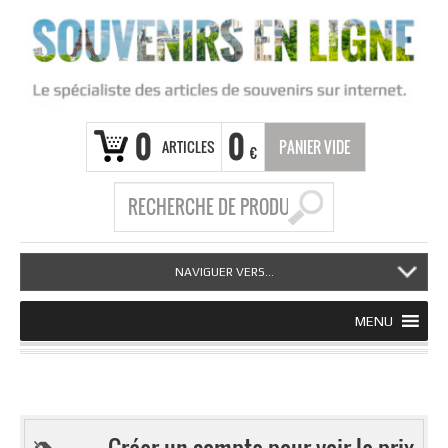
0
0
ARTICLES
PANIER VIDE
€
NAVIGUER VERS...
MENU
Créer un compte pour voir le prix