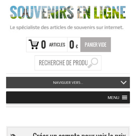
0
0
ARTICLES
PANIER VIDE
€
NAVIGUER VERS...
MENU
Créer un compte pour voir le prix