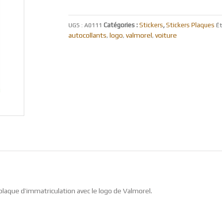
Catégories :
Stickers
,
Stickers Plaques
UGS :
A0111
Ét
autocollants
logo
valmorel
voiture
,
,
,
 plaque d’immatriculation avec le logo de Valmorel.