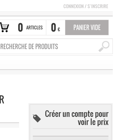
CONNEXION
/
S’INSCRIRE
0
0
PANIER VIDE
ARTICLES
€
R
Créer un compte pour
voir le prix