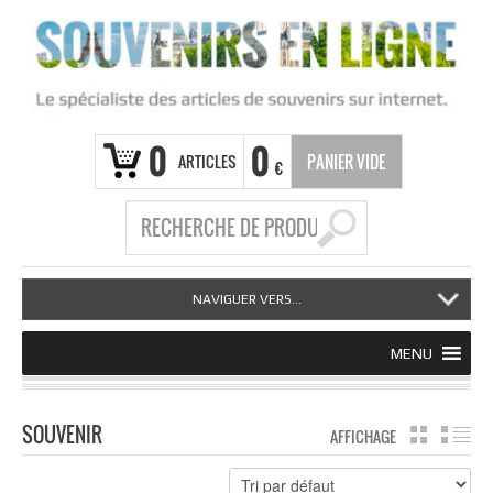
0
0
ARTICLES
PANIER VIDE
€
NAVIGUER VERS...
MENU
SOUVENIR
AFFICHAGE
GRILLE
LI