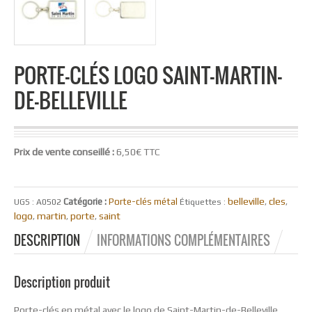
PORTE-CLÉS LOGO SAINT-MARTIN-
DE-BELLEVILLE
Prix de vente conseillé :
6,50€ TTC
belleville
cles
Catégorie :
Porte-clés métal
UGS :
A0502
Étiquettes :
,
,
logo
martin
porte
saint
,
,
,
DESCRIPTION
INFORMATIONS COMPLÉMENTAIRES
Description produit
Porte-clés en métal avec le logo de Saint-Martin-de-Belleville.