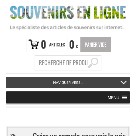
0
0
ARTICLES
PANIER VIDE
€
NAVIGUER VERS...
MENU
Créer un compte pour voir le prix