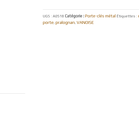
Catégorie :
Porte-clés métal
UGS :
A0518
Étiquettes :
porte
pralognan
VANOISE
,
,