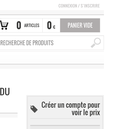
CONNEXION
/
S’INSCRIRE
0
0
PANIER VIDE
ARTICLES
€
 DU
Créer un compte pour
voir le prix