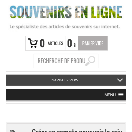
0
0
ARTICLES
PANIER VIDE
€
NAVIGUER VERS...
MENU
Créer un compte pour voir le prix