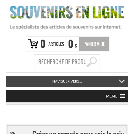
0
0
ARTICLES
PANIER VIDE
€
NAVIGUER VERS...
MENU
Créer un compte pour voir le prix