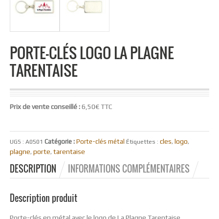
PORTE-CLÉS LOGO LA PLAGNE
TARENTAISE
Prix de vente conseillé :
6,50€ TTC
cles
logo
Catégorie :
Porte-clés métal
UGS :
A0501
Étiquettes :
,
,
plagne
porte
tarentaise
,
,
DESCRIPTION
INFORMATIONS COMPLÉMENTAIRES
Description produit
Porte-clés en métal avec le logo de La Plagne Tarentaise.