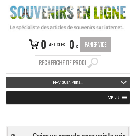
0
0
ARTICLES
PANIER VIDE
€
NAVIGUER VERS...
MENU
Créer un compte pour voir le prix