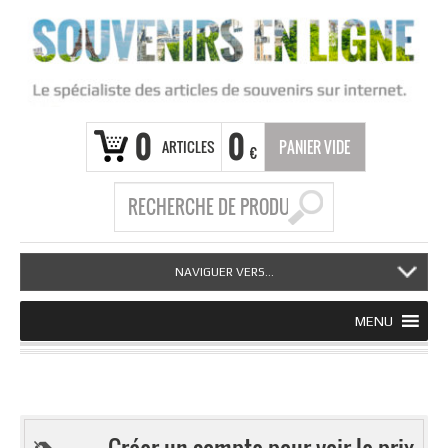
0
0
ARTICLES
PANIER VIDE
€
NAVIGUER VERS...
MENU
Créer un compte pour voir le prix