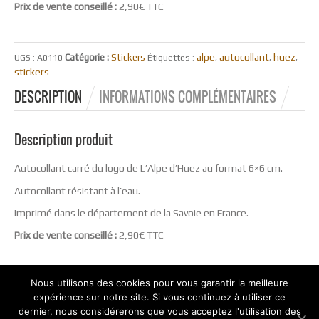
Prix de vente conseillé :
2,90€ TTC
alpe
autocollant
huez
Catégorie :
Stickers
UGS :
A0110
Étiquettes :
,
,
,
stickers
DESCRIPTION
INFORMATIONS COMPLÉMENTAIRES
Description produit
Autocollant carré du logo de L’Alpe d’Huez au format 6×6 cm.
Autocollant résistant à l’eau.
Imprimé dans le département de la Savoie en France.
Prix de vente conseillé :
2,90€ TTC
Nous utilisons des cookies pour vous garantir la meilleure
expérience sur notre site. Si vous continuez à utiliser ce
dernier, nous considérerons que vous acceptez l'utilisation des