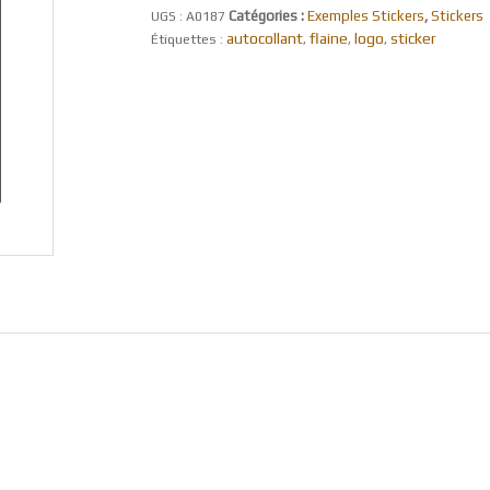
Catégories :
Exemples Stickers
,
Stickers
UGS :
A0187
autocollant
flaine
logo
sticker
Étiquettes :
,
,
,