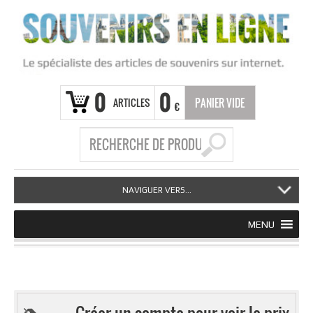
0
0
ARTICLES
PANIER VIDE
€
NAVIGUER VERS...
MENU
Créer un compte pour voir le prix